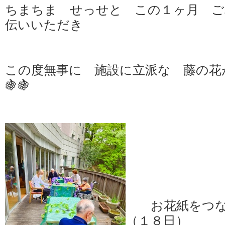
ちまちま せっせと この１ヶ月 ご
伝いいただき
この度無事に 施設に立派な 藤の花が 
🍇🍇
お花紙をつな
（１８日）