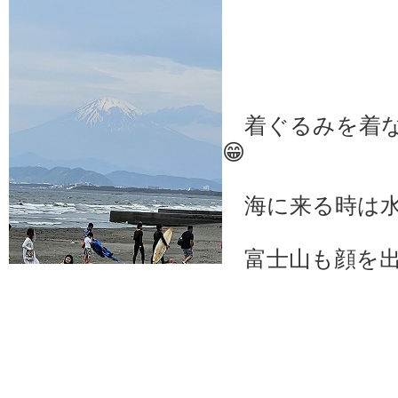
着ぐるみを着な
😁
海に来る時は水
富士山も顔を出