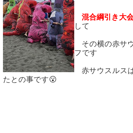
混合綱引き大
して
その横の赤サウ
フです
赤サウスルスは
たとの事です😮