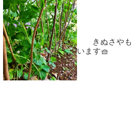
きぬさやも 
います🧺