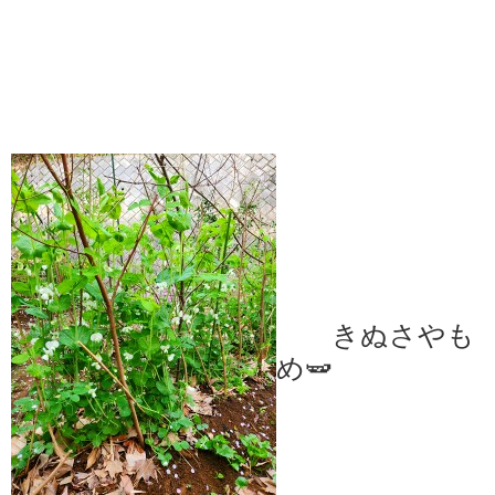
きぬさやも 
め🫛