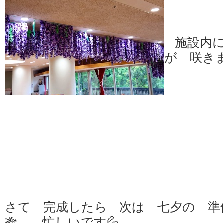
施設内に
が 咲きまし
さて 完成したら 次は 七夕の 準
🎋 忙しいです💦