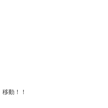
1・2・3の
移動！！
親子の息も