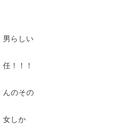
その辺の
男らしい
デイケ
任！！！
ミミズも
んのその
やっぱり
女しか