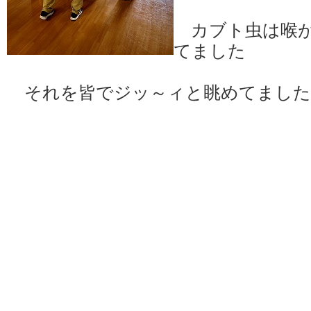
カブト虫は喉が
てました
それを皆でジッ～ィと眺めてました