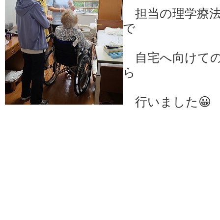
担当の理学療法
で
自宅へ向けての
ら
行いました😀