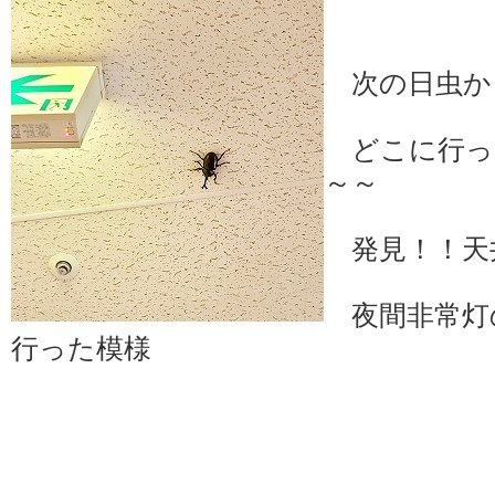
次の日虫か
どこに行っ
～～
発見！！天
夜間非常灯
行った模様