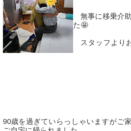
無事に移乗介助
た🤩
スタッフよりお
90歳を過ぎていらっしゃいますがご
ご自宅に帰られました。