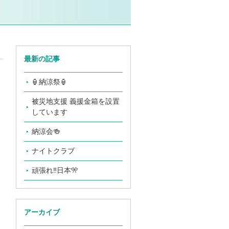
最新の記事
🏮納涼祭🏮
被災地支援 義援金箱を設置
しています
納涼会🍻
ナイトクラブ
頑張れ‼️日本🎌
アーカイブ