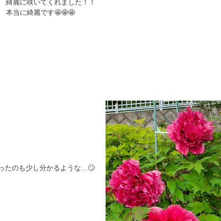
綺麗に咲いてくれました！！
当に綺麗です🤩🤩🤩
少し分かるような…🙄