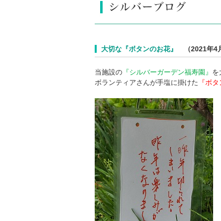
大切な『ボタンのお花』
（2021年4
当施設の
『シルバーガーデン福寿園』
を
ボランティアさんが手塩に掛けた
『ボタ
ボ
一