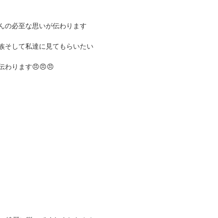
な思いが伝わります
達に見てもらいたい
😠😠😠