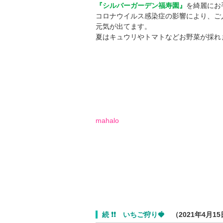
『シルバーガーデン福寿園』
を綺麗にお
コロナウイルス感染症の影響により、ご
元気が出てます。
夏はキュウリやトマトなどお野菜が採れ
お気に入
フィン海の
mahalo
続 ❗❗ いちご狩り🍓
（2021年4月15