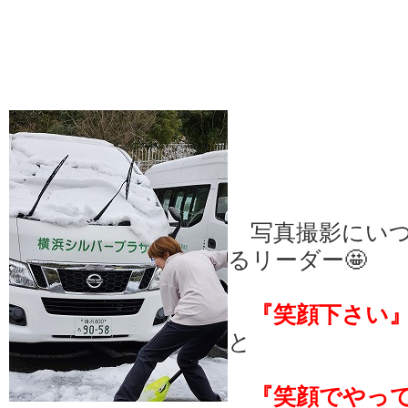
写真撮影にいつ
るリーダー🤩
『笑顔下さい
と
『笑顔でやっ