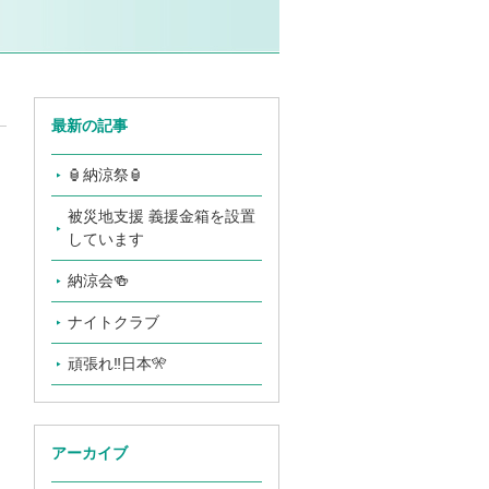
最新の記事
🏮納涼祭🏮
被災地支援 義援金箱を設置
しています
納涼会🍻
ナイトクラブ
頑張れ‼️日本🎌
アーカイブ