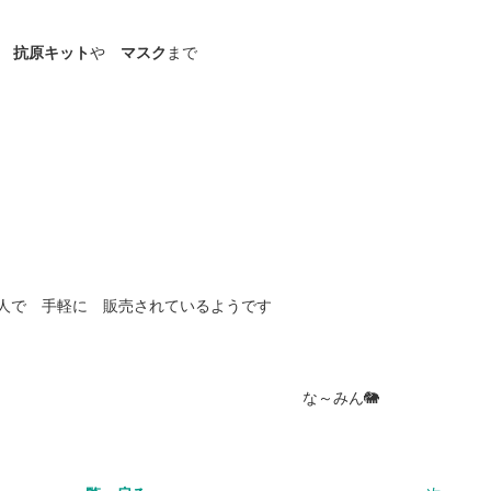
抗原キット
や
マスク
まで
人で 手軽に 販売されているようです
みん🐘