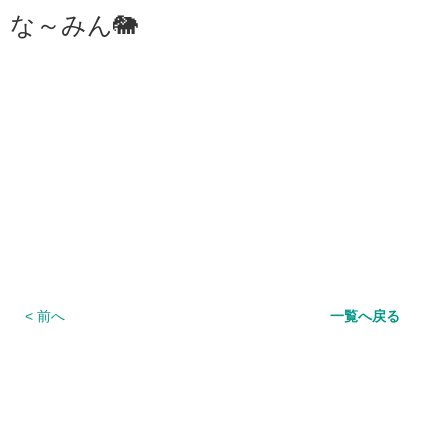
な～みん🐘
< 前へ
一覧へ戻る