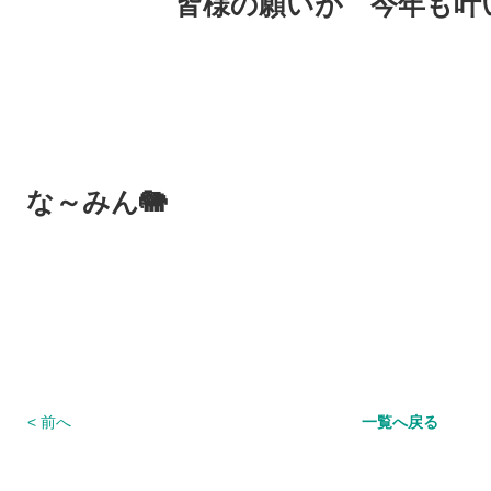
皆様の願いが 今年も叶い
な～みん🐘
< 前へ
一覧へ戻る