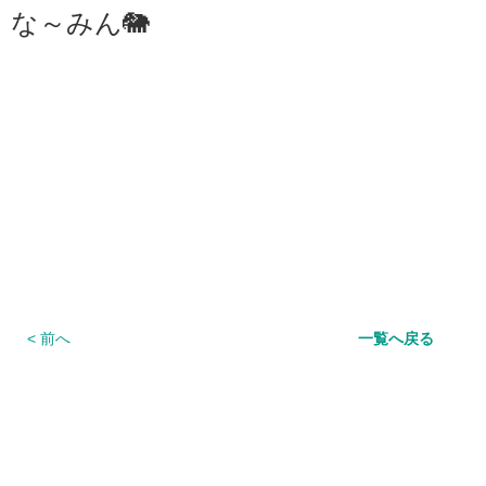
な～みん🐘
< 前へ
一覧へ戻る